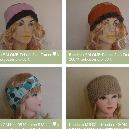
0
Bandeau SALOME Fabriqué en Fran
u SALOME Fabriqué en France -
100 % polyester prix 30 €
olyester prix 30 €
0
Bandeau M1803 - Sélection CRAM
u CALLY - 95 % coton 5 %