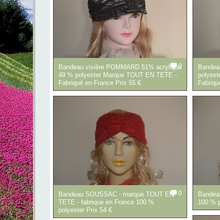
0
Bandeau visière POMMARD 51% acrylique
Bandea
49 % polyester Marque TOUT EN TETE -
polyes
Fabriqué en France Prix 55 €
Fabriqu
0
Bandeau SOUSSAC - marque TOUT EN
Bandea
TETE - fabrique en France 100 %
100 % p
polyester Prix 54 €