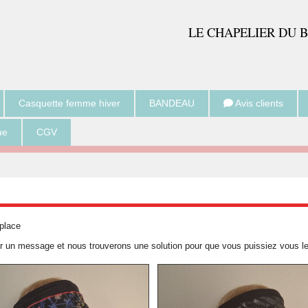
LE CH
APELIER DU 
Casquette femme hiver
BANDEAU
Avis clients
ue
CGV
 place
er un message et nous trouverons une solution pour que vous puissiez vous le