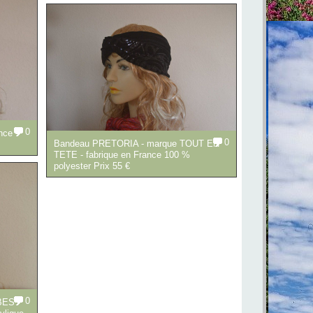
0
ce -
0
Bandeau PRETORIA - marque TOUT EN
TETE - fabrique en France 100 %
polyester Prix 55 €
0
BES