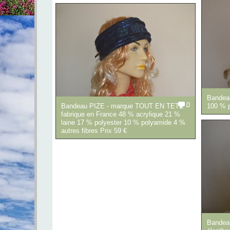
Bandea
0
Bandeau PIZE - marque TOUT EN TETE -
100 % p
fabrique en France 48 % acrylique 21 %
laine 17 % polyester 10 % polyamide 4 %
autres fibres Prix 59 €
Bandea