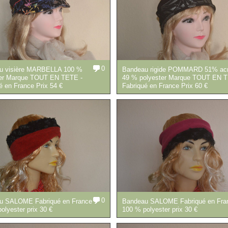
0
u visière MARBELLA 100 %
Bandeau rigide POMMARD 51% acr
ter Marque TOUT EN TETE -
49 % polyester Marque TOUT EN T
é en France Prix 54 €
Fabriqué en France Prix 60 €
0
u SALOME Fabriqué en France -
Bandeau SALOME Fabriqué en Fran
olyester prix 30 €
100 % polyester prix 30 €