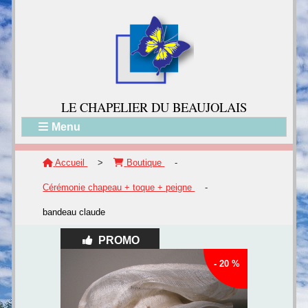
LE CH
APELIER DU BEAUJOLAIS
Menu
Accueil
>
Boutique
-
Cérémonie chapeau + toque + peigne
-
bandeau claude
PROMO
- 20 %