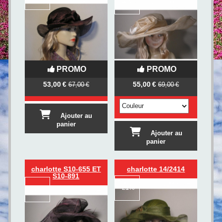
-
20%
PROMO
PROMO
53,00
€
55,00
€
67,00
€
69,00
€
Ajouter au
panier
Ajouter au
panier
charlotte S10-655 ET
charlotte 14/2414
S10-891
-
21%
-
20%