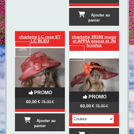
Ajouter au
panier
charlotte LC rose ET
charlotte 39299 rouge
LC BLEU
et APPIA grenat et JN
fuschia
-
20%
-
20%
PROMO
PROMO
60,00
€
75,00
€
60,00
€
75,00
€
Ajouter au
panier