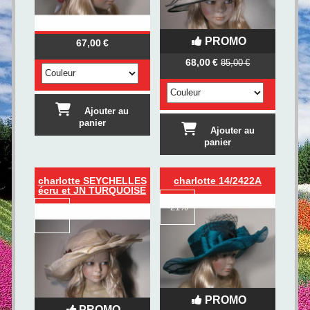
PROMO
67,00
€
68,00
€
85,00
€
Ajouter au
panier
Ajouter au
panier
charlotte SEYCHELLES
charlotte 14/2422A
écru et JN TURQUOISE
-
21%
-
20%
PROMO
PROMO