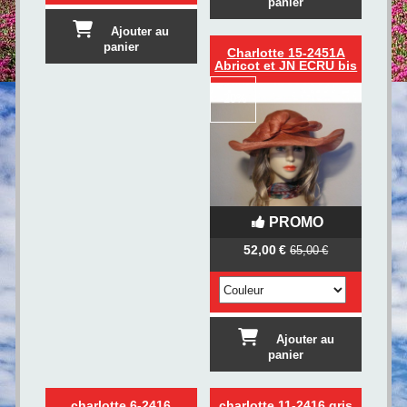
panier
Ajouter au
panier
Charlotte 15-2451A
Abricot et JN ECRU bis
-
20%
PROMO
52,00
€
65,00
€
Ajouter au
panier
charlotte 6-2416
charlotte 11-2416 gris