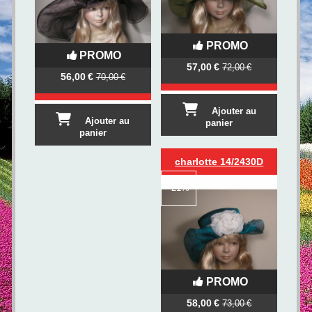
PROMO
PROMO
57,00
€
72,00
€
56,00
€
70,00
€
Ajouter au
Ajouter au
panier
panier
charlotte 14/2430D
-
21%
PROMO
58,00
€
73,00
€