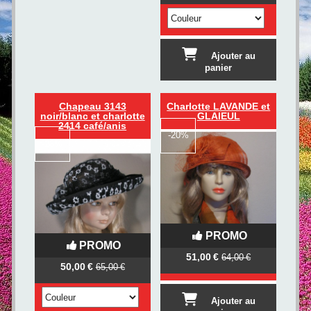
Ajouter au
panier
Chapeau 3143
Charlotte LAVANDE et
noir/blanc et charlotte
GLAIEUL
2414 café/anis
-
20%
-
23%
PROMO
PROMO
51,00
€
64,00
€
50,00
€
65,00
€
Ajouter au