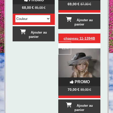
69,00
€
87,00
€
68,00
€
85,00
€
Ajouter au
panier
Ajouter au
panier
chapeau 11-1394B
-
21%
PROMO
70,00
€
89,00
€
Ajouter au
panier