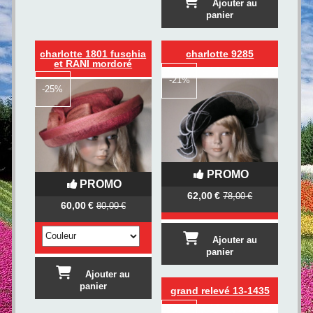
Ajouter au
panier
charlotte 1801 fuschia
charlotte 9285
et RANI mordoré
-
21%
-
25%
PROMO
PROMO
62,00
€
78,00
€
60,00
€
80,00
€
Ajouter au
panier
Ajouter au
panier
grand relevé 13-1435