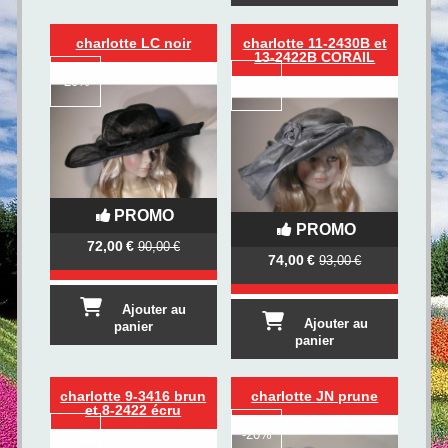
charlotte LC noir
charlotte 11-2430B et
13-2422B CORAIL
-
20%
-
20%
PROMO
PROMO
72,00
€
90,00
€
74,00
€
93,00
€
Ajouter au
Ajouter au
panier
panier
charlotte 9-3416 brun
charlotte JN prune
et 8-2422 écru
-
20%
-
17%