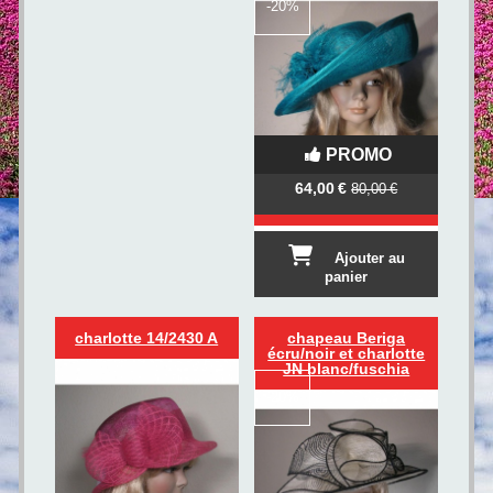
-
20%
PROMO
64,00
€
80,00
€
Ajouter au
panier
charlotte 14/2430 A
chapeau Beriga
écru/noir et charlotte
JN blanc/fuschia
-
20%