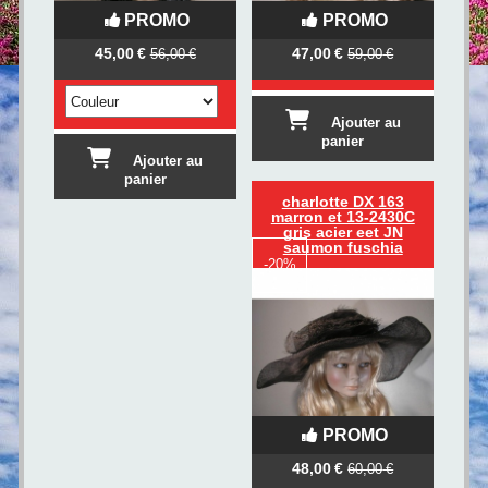
PROMO
PROMO
45,00
€
47,00
€
56,00
€
59,00
€
Ajouter au
panier
Ajouter au
panier
charlotte DX 163
marron et 13-2430C
gris acier eet JN
saumon fuschia
-
20%
PROMO
48,00
€
60,00
€