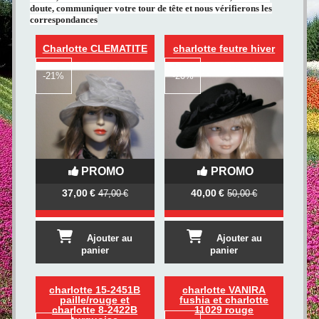
doute, communiquer votre tour de tête et nous vérifierons les
correspondances
Charlotte CLEMATITE
charlotte feutre hiver
-
21%
-
20%
PROMO
PROMO
37,00
€
40,00
€
47,00
€
50,00
€
Ajouter au
Ajouter au
panier
panier
charlotte 15-2451B
charlotte VANIRA
paille/rouge et
fushia et charlotte
charlotte 8-2422B
11029 rouge