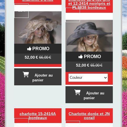
et 12-2414 noir/gris et
PL3838 bordeaux
-
21%
-
20%
PROMO
PROMO
52,00
€
66,00
€
52,00
€
65,00
€
Ajouter au
panier
Ajouter au
panier
charlotte 15-2414A
Charlotte dorée et JN
bordeaux
corail
-
21%