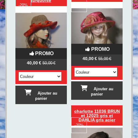
turquoise
-
27%
-
20%
PROMO
PROMO
40,00
€
55,00
€
40,00
€
50,00
€
Ajouter au
Ajouter au
panier
panier
charlotte 11036 BRUN
et 12025 gris et
DAHLIA gris acier
-
20%