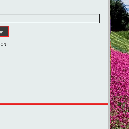
er
ION -