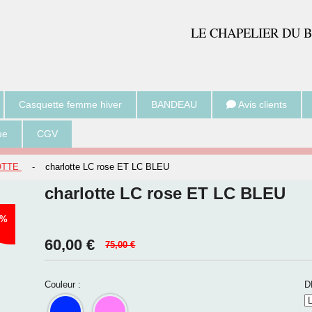
LE CH
APELIER DU 
Casquette femme hiver
BANDEAU
Avis clients
ue
CGV
LOTTE
-
charlotte LC rose ET LC BLEU
charlotte LC rose ET LC BLEU
 %
60,00
€
75,00 €
Couleur :
D