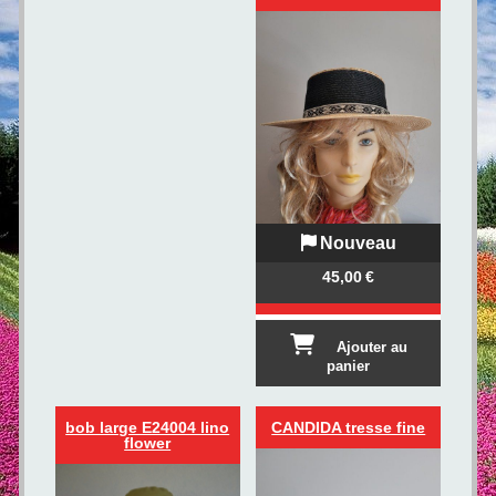
Nouveau
45,00
€
Ajouter au
panier
bob large E24004 lino
CANDIDA tresse fine
flower