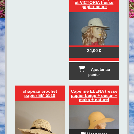
et VICTORIA tresse
papier beige
24,00
€
Ajouter au
panier
chapeau crochet
Capeline ELENA tresse
papier EM 5519
papier beige + ocean +
moka + naturel