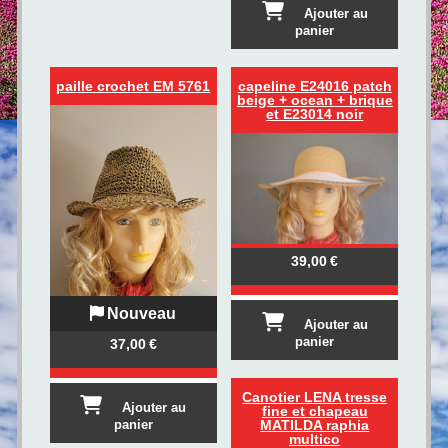
Ajouter au
panier
paille crochet EM 5761
capeline E24016 patch
beige + ocean + brique
et E23014 noir
39,00
€
Nouveau
Ajouter au
panier
37,00
€
Canotier LENA tresse
Ajouter au
fine et chapeau
MATILDA raphia
panier
multico