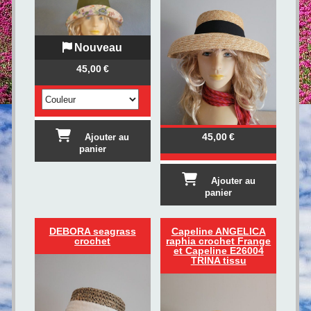
Nouveau
45,00
€
45,00
€
Ajouter au
panier
Ajouter au
panier
DEBORA seagrass
Capeline ANGELICA
crochet
raphia crochet Frange
et Capeline E26004
TRINA tissu