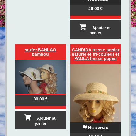
29,00
€
Ajouter au
panier
surfer BANLAO
CANDIDA tresse papier
bambou
naturel et tri-couleur et
PAOLA tresse papier
30,00
€
Ajouter au
panier
Nouveau