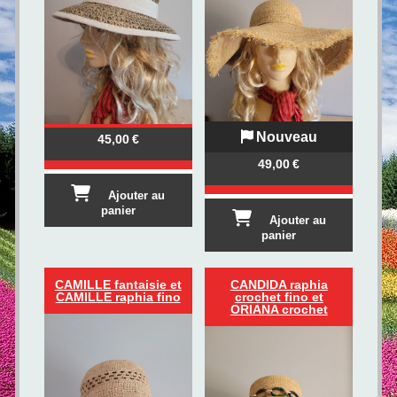
Nouveau
45,00
€
49,00
€
Ajouter au
panier
Ajouter au
panier
CAMILLE fantaisie et
CANDIDA raphia
CAMILLE raphia fino
crochet fino et
ORIANA crochet