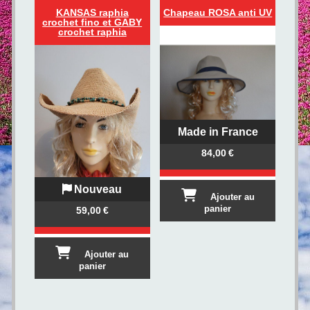
KANSAS raphia
Chapeau ROSA anti UV
crochet fino et GABY
crochet raphia
Made in France
84,00
€
Nouveau
Ajouter au
panier
59,00
€
Ajouter au
panier