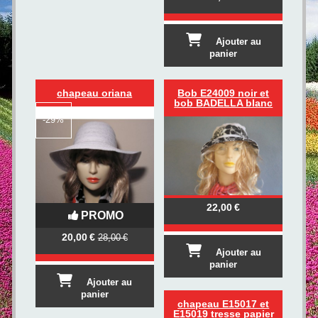
Ajouter au
panier
chapeau oriana
Bob E24009 noir et
bob BADELLA blanc
-
29%
22,00
€
PROMO
20,00
€
28,00
€
Ajouter au
panier
Ajouter au
panier
chapeau E15017 et
E15019 tresse papier