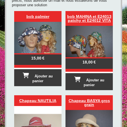
précis, nous adresser un mail et nous essaierons de vous
proposer une solution
bob palmier
bob MAHINA et E24013
patchy et E24012 VITA
15,00
€
18,00
€
Ajouter au
Ajouter au
panier
panier
Chapeau NAUTILIA
Chapeau BASYA gros
grain