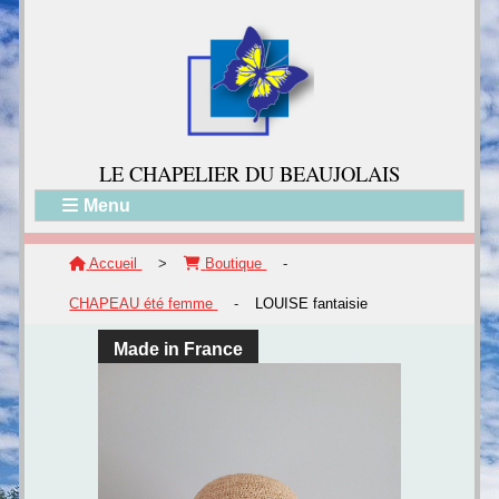
LE CH
APELIER DU BEAUJOLAIS
Menu
Accueil
>
Boutique
-
CHAPEAU été femme
-
LOUISE fantaisie
Made in France