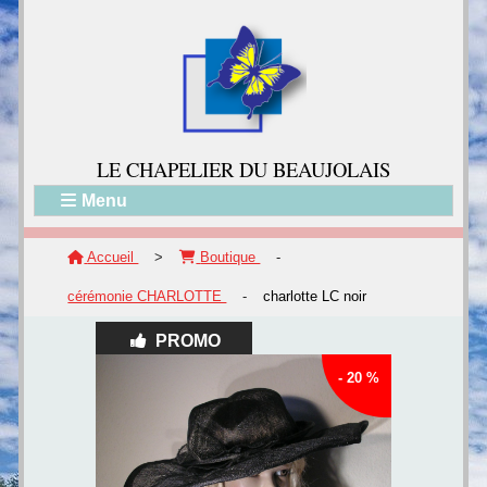
LE CH
APELIER DU BEAUJOLAIS
Menu
Accueil
>
Boutique
-
cérémonie CHARLOTTE
-
charlotte LC noir
PROMO
- 20 %