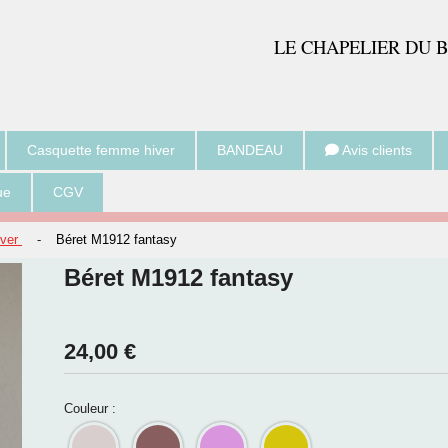
LE CH
APELIER DU 
Casquette femme hiver
BANDEAU
Avis clients
ue
CGV
iver
-
Béret M1912 fantasy
Béret M1912 fantasy
24,00
€
Couleur :