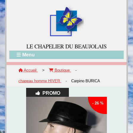
LE CH
APELIER DU BEAUJOLAIS
Menu
Accueil
>
Boutique
-
chapeau homme HIVER
-
Carpino BURICA
PROMO
- 26 %