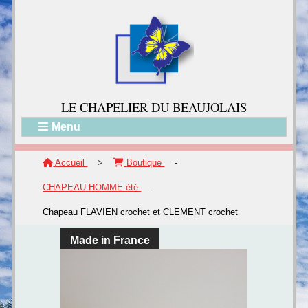
LE CH
APELIER DU BEAUJOLAIS
Menu
Accueil
>
Boutique
-
CHAPEAU HOMME été
-
Chapeau FLAVIEN crochet et CLEMENT crochet
Made in France