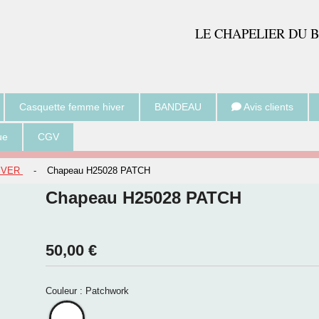
LE CH
APELIER DU 
Casquette femme hiver
BANDEAU
Avis clients
ue
CGV
HIVER
-
Chapeau H25028 PATCH
Chapeau H25028 PATCH
50,00
€
Couleur :
Patchwork