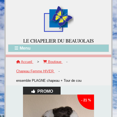
LE CH
APELIER DU BEAUJOLAIS
Menu
Accueil
>
Boutique
-
Chapeau Femme HIVER
-
ensemble PLAGNE chapeau + Tour de cou
PROMO
- 21 %