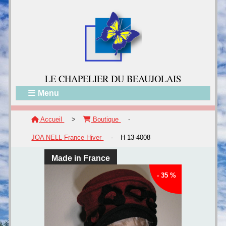
LE CH
APELIER DU BEAUJOLAIS
Menu
Accueil
>
Boutique
-
JOA NELL France Hiver
-
H 13-4008
Made in France
- 35 %