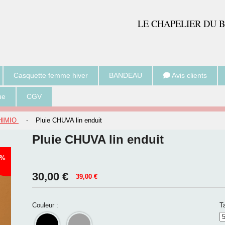
LE CH
APELIER DU 
Casquette femme hiver
BANDEAU
Avis clients
ue
CGV
CHIMIO
-
Pluie CHUVA lin enduit
Pluie CHUVA lin enduit
 %
30,00
€
39,00 €
Couleur :
Ta