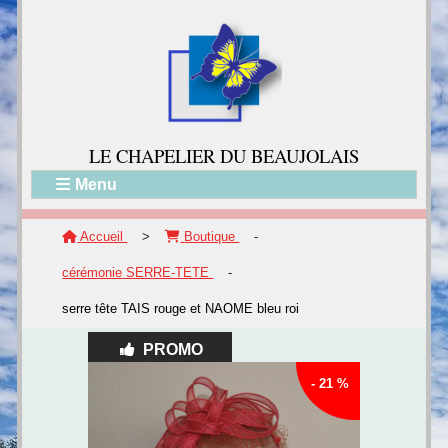
LE CH
APELIER DU BEAUJOLAIS
Menu
Accueil
>
Boutique
-
cérémonie SERRE-TETE
-
serre tête TAIS rouge et NAOME bleu roi
PROMO
- 21 %