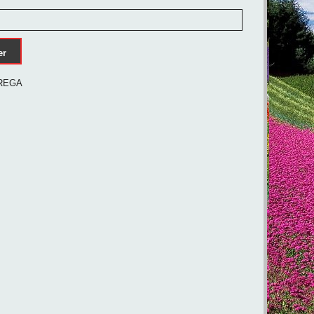
er
AUREGA