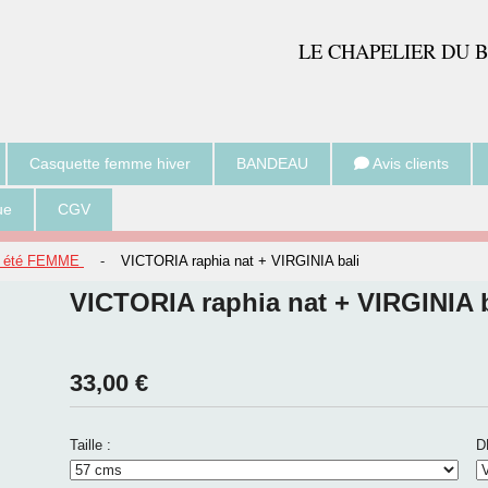
LE CH
APELIER DU 
Casquette femme hiver
BANDEAU
Avis clients
ue
CGV
ère été FEMME
-
VICTORIA raphia nat + VIRGINIA bali
VICTORIA raphia nat + VIRGINIA b
33,00
€
Taille :
D